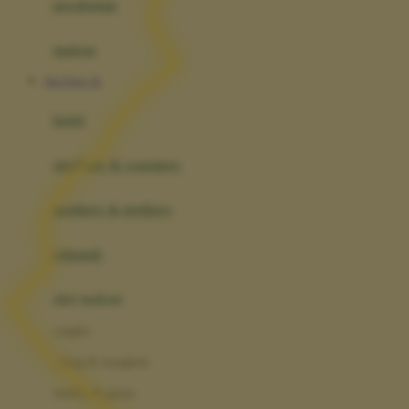
perabotan
Happy Tummy
Hauck
matras
Havaianas
Slot Depo 5k
Hegen
botol
Hot Wheels
sterilizer & warmers
Hybrid
soothers & teethers
I
Inlacta DHA
celemek
Interlac
alat makan
Ivenet
cangkir
J
piring & mangkuk
Jack N Jill
sendok & garpu