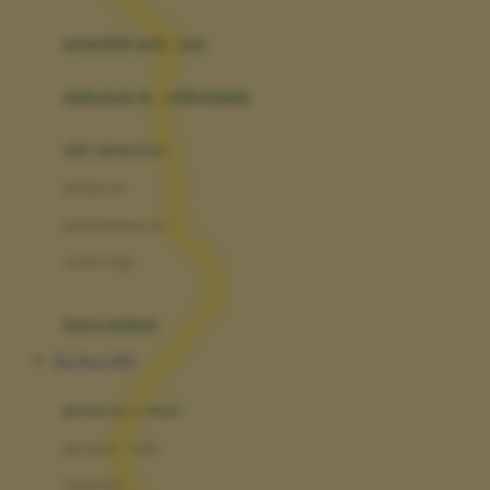
Joie
pengolah makanan
Joolz
Jujube
makanan & multivitamin
K
alat menyusui
Kiddycuts
pompa asi
Kumon
penyimpanan asi
L
cooler bags
Leapfrog
kursi makan
Leclerc
Slot Depo 5000
Lee Vierra
Lillebaby
perawatan bayi
Little Bird Told Me
perawatan kulit
Little Miss Janis
Sunscreen