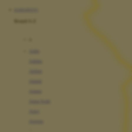
BARBARTOTO
Brand A-Z
A
Addo
Adidas
Airfree
Alamii
Amara
Aqua Scale
Asics
Aveeno
Awan