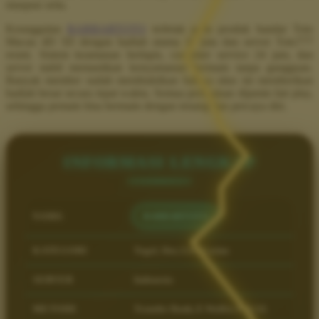
maupun setia.
Squishmallows
Keunggulan
BARBARTOTO
terletak pada produk bandar Toto
Starbooks
Macau 4D 5D dengan hadiah utama 10 juta dan server Toto777
resmi. Sistem keamanan berlapis, customer service 24 jam, dan
Stick-O
server stabil memastikan kenyamanan bermain tanpa gangguan.
Banyak member sudah membuktikan bahwa situs ini memberikan
Stokke
hadiah besar secara tepat waktu. Semua permainan dijamin fair play,
sehingga pemain bisa bermain dengan tenang dan percaya diri.
Sudocrem
Sumimo
Sunnylife
INFORMASI LENGKAP
Sun-Staches
Swimava
NAMA
BARBARTOTO
T
KATEGORI
Togel, Slot, Live Casino
Tommee Tippee
SERVER
Indonesia
Trunki
METODE
Transfer Bank, E-Wallet, PULSA
Tutti Bambini