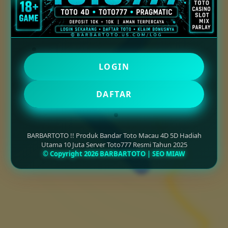
LOGIN
DAFTAR
BARBARTOTO !! Produk Bandar Toto Macau 4D 5D Hadiah
Utama 10 Juta Server Toto777 Resmi Tahun 2025
© Copyright 2026 BARBARTOTO | SEO MIAW