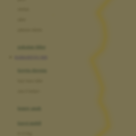
Dae Organics
setelan
Docare
jaket
Doona
pakaian dalam
Down To Earth
Drew
pakaian tidur
Dr. Brown's
BARBARTOTO 5000
E
kereta dorong
ELC
bayi baru lahir
Ergobaby
usia 6 bulan+
Expert Care
koper anak
Ezyroller
kursi mobil
F
0-13 Kg