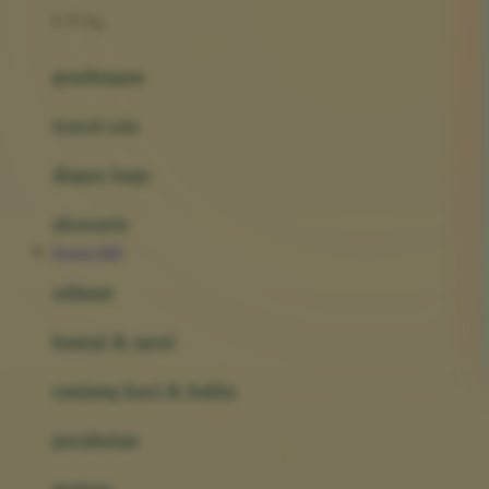
0-36 Kg
gendongan
travel cots
diaper bags
aksesoris
Deposit 5000
selimut
bantal & sprei
ranjang bayi & balita
perabotan
matras