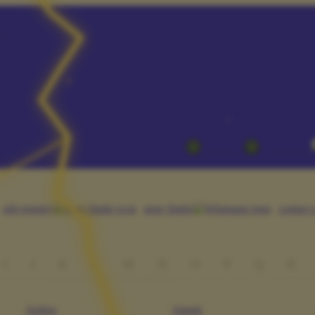
istry
LOGIN
DAFTAR
gift registry
store finder
contact 
I
J
K
L
M
N
O
P
Q
R
Airfree
Alamii