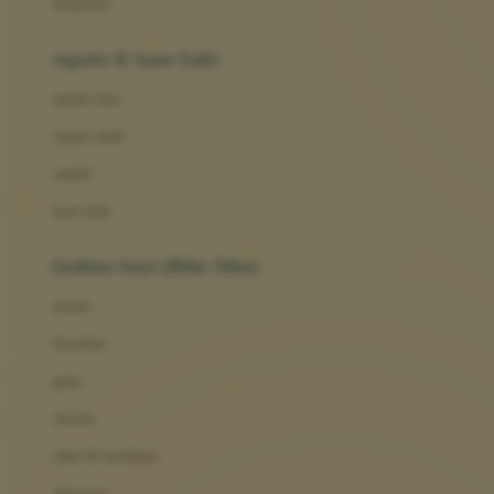
bodysuits
sepatu & kaus kaki
sepatu bayi
sepatu anak
sandal
kaus kaki
fashion bayi (0bln-3thn)
atasan
bawahan
gaun
setelan
jaket & kardigan
aksesoris