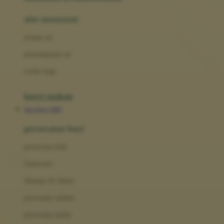
alat menyusui
pompa asi
penyimpanan asi
cooler bags
kursi makan
Slot Depo 5000
perawatan bayi
perawatan kulit
Sunscreen
Shampo & Sabun
perawatan rambut
perawatan mulut